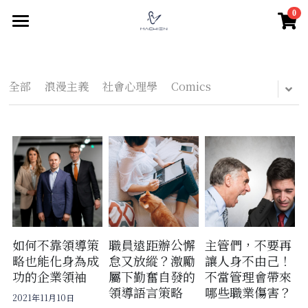
0
×
商品分類
驀然回首
親密關係
所有商品分類
全部
浪漫主義
社會心理學
Comics
家庭關係
關係經營
關係難題
職場經營
老年關係
親密中的自我
親子關係
人際關係
團隊領導
互動式教養
組織文化
思想人
群體互動
親子對話
個人品牌經營
社群認同與自我
線在說心事
哲思好讀
如何不靠領導策
職員遠距辦公懈
主管們，不要再
略也能化身為成
怠又放縱？激勵
讓人身不由己！
學習教育
心賞生活
關於愛
測心理
親密心理學
功的企業領袖
屬下勤奮自發的
不當管理會帶來
領導語言策略
哪些職業傷害？
2021年11月10日
微光穗影
關於偏見
南歐義大利文藝復興
職場心理學
測心理
搜索