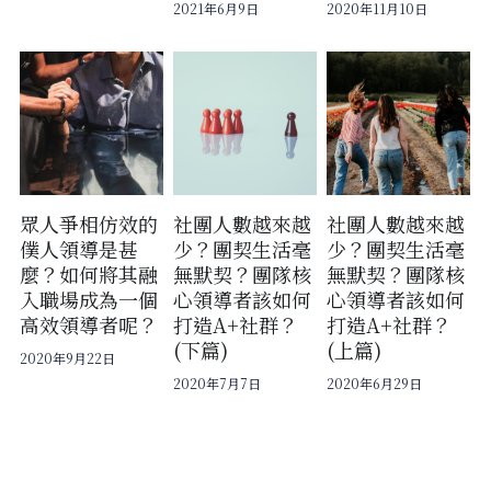
2021年6月9日
2020年11月10日
關於盼望
北方文藝復興
愛的可能性
關於勇氣
荷蘭黃金時代
訂閱覓井
關於自我反思
巴洛克與洛可可主義
關於道歉與饒恕
浪漫主義
眾人爭相仿效的
社團人數越來越
社團人數越來越
維多利亞時代
僕人領導是甚
少？團契生活毫
少？團契生活毫
麼？如何將其融
無默契？團隊核
無默契？團隊核
現代與當代藝術
入職場成為一個
心領導者該如何
心領導者該如何
高效領導者呢？
打造A+社群？
打造A+社群？
(下篇)
(上篇)
2020年9月22日
2020年7月7日
2020年6月29日