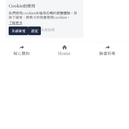
Cookie的使用
我們使用cookies來確保流暢的瀏覽體驗。若
按下接受，即表示你同意使用cookies。
了解更多
全部拒絕
全部接受
設定
暖心贊助
Home
臉書粉專
書寫　　　 　　　
體驗　 
Think & Write
Subscribe a Life　
―　 　　 　　　 
―　
專欄雜誌
選品趣
哲思好讀
暖心訂閱計畫
心理問卷測驗