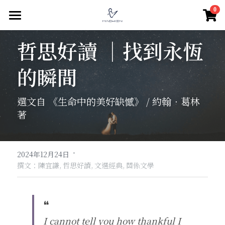
×
0
商品分類
驀然回首
哲思好讀 ｜找到永恆
所有商品分類
親密關係
的瞬間
家庭關係
關係經營
選文自 《生命中的美好缺憾》 / 約翰．葛林 
關係難題
職場經營
老年關係
著
親密中的自我
親子關係
人際關係
團隊領導
互動式教養
·
組織文化
思想人
群體互動
2024年12月24日
撰文：陳宜謙,
哲思好讀,
文選經典,
關係文學
親子對話
個人品牌經營
社群認同與自我
線在說心事
哲思好讀
學習教育
心賞生活
關於愛
測心理
親密心理學
❝
I cannot tell you how thankful I 
微光穗影
關於偏見
南歐義大利文藝復興
職場心理學
測心理
搜索