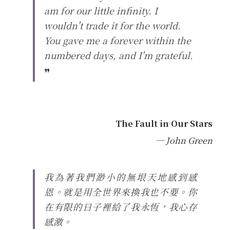
am for our little infinity. I 
關於盼望
北方文藝復興
愛的可能性
wouldn't trade it for the world. 
You gave me a forever within the 
關於勇氣
荷蘭黃金時代
訂閱覓井
numbered days, and I'm grateful.
關於自我反思
巴洛克與洛可可主義
❞
關於道歉與饒恕
浪漫主義
維多利亞時代
The Fault in Our Stars
現代與當代藝術
─ John Green
我為著我們渺小的無垠天地感到感
恩。就是用全世界來換我也不要。你
在有限的日子裡給了我永恆，我心存
感激。 