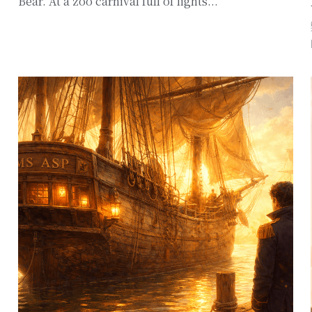
⚉ 靈魂探思 He that hopes to reap the fruit of a
perfect friendship or a deep love must first be a...