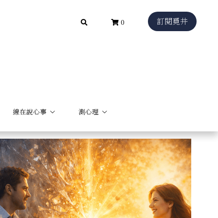
訂閱覓井
訂閱覓井
0
0
線在說心事
線在說心事
測心理
測心理
p Fables
微光穗影
短影音
長思考