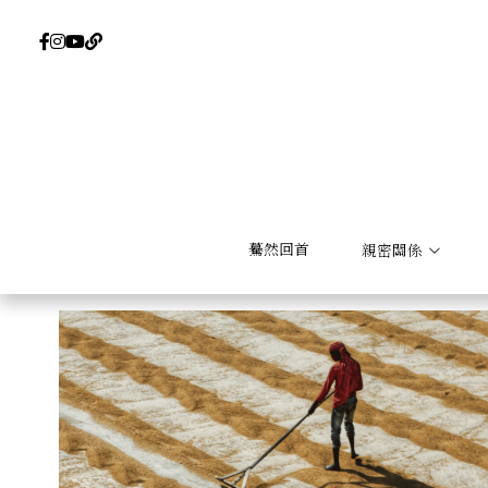
驀然回首
驀然回首
親密關係
親密關係
全部
浪漫主義
社會心理學
Comics
新印象主