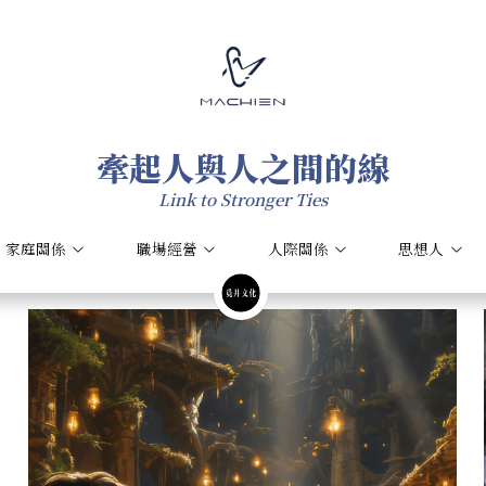
牽起人與人之間的線
牽起人與人之間的線
Link to Stronger Ties
Link to Stronger Ties
家庭關係
家庭關係
職場經營
職場經營
人際關係
人際關係
思想人
思想人
義
南方文藝復興
25 min read
AI-Assisted
Relationshi