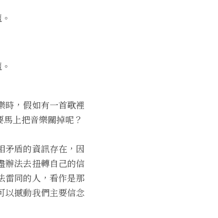
觀。
觀。
樂時，假如有一首歌裡
要馬上把音樂關掉呢？
相矛盾的資訊存在，因
盡辦法去扭轉自己的信
法雷同的人，看作是那
可以撼動我們主要信念