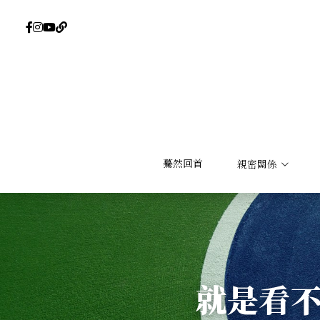
驀然回首
驀然回首
親密關係
親密關係
就是看