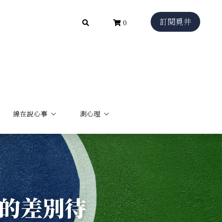
訂閱覓井
訂閱覓井
0
0
線在說心事
線在說心事
測心理
測心理
的差別待