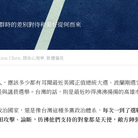
題
群時的差別對待和偏好從何而來
hien Chen,
關係心理學,
群體偏見
人，應該多少都有耳聞最近美國正值總統大選、波蘭剛選
長與議員選舉。台灣的話，則是最近吵得沸沸揚揚的高雄
政治國家，還是像台灣這種多黨政治體系，
每次一到了選
相攻擊、論斷，彷彿他們支持的對象都是天使，敵方陣