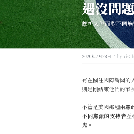
遇沒問
頗析人們面對不同族
·
2020年7月28日
by Yi-C
有在關注國際新聞的
則是剛結束他們的市
不管是美國那種兩黨
不同黨派的支持者互
鬼。