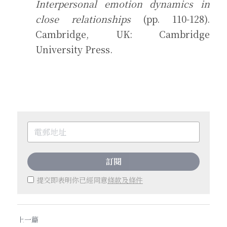
Interpersonal emotion dynamics in 
close relationships
 (pp. 110-128). 
Cambridge, UK: Cambridge 
University Press.
訂閱
提交即表明你已經同意
條款及條件
上一篇