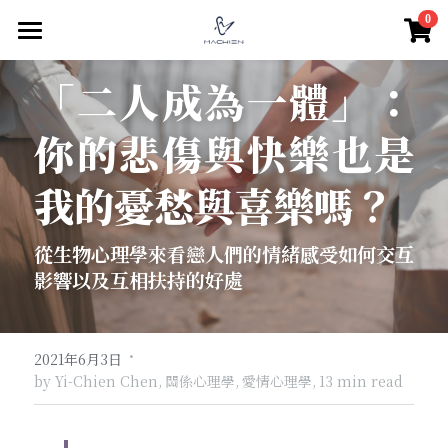
×
0
商品分類
驀然回首
「二人成為一體」：
所有商品分類
親密關係
你的悲傷與快樂也是
家庭關係
關係經營
我的憂愁與喜樂嗎？
關係難題
職場經營
老年關係
從生物心理學來看戀人們的情緒感受如何交互
親密中的自我
親子關係
人際關係
團隊領導
影響以及互相扶持的好處
互動式教養
組織文化
思想人
群體互動
親子對話
個人品牌經營
社群認同與自我
線在說心事
哲思好讀
·
2021年6月3日
by Yi-Chien Chen,
關係心理學,
愛情心理學,
13 min read
學習教育
心賞生活
關於愛
測心理
親密心理學
微光穗影
關於偏見
南歐義大利文藝復興
職場心理學
測心理
搜索