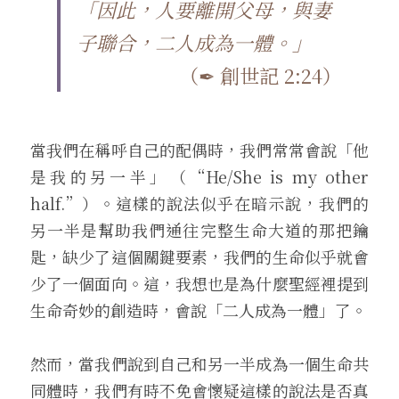
「因此，人要離開父母，與妻
關於盼望
北方文藝復興
愛的可能性
子聯合，二人成為一體。」
（✒ 創世記 2:24）
關於勇氣
荷蘭黃金時代
訂閱覓井
關於自我反思
巴洛克與洛可可主義
當我們在稱呼自己的配偶時，我們常常會說「他
關於道歉與饒恕
浪漫主義
是我的另一半」（“He/She is my other 
維多利亞時代
half.”）。這樣的說法似乎在暗示說，我們的
另一半是幫助我們通往完整生命大道的那把鑰
現代與當代藝術
匙，缺少了這個關鍵要素，我們的生命似乎就會
少了一個面向。這，我想也是為什麼聖經裡提到
生命奇妙的創造時，會說「二人成為一體」了。
然而，當我們說到自己和另一半成為一個生命共
同體時，我們有時不免會懷疑這樣的說法是否真